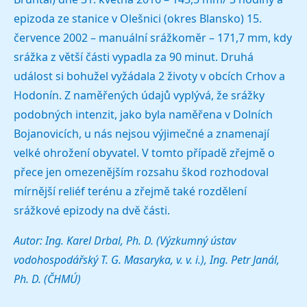
epizoda ze stanice v Olešnici (okres Blansko) 15.
července 2002 – manuální srážkoměr – 171,7 mm, kdy
srážka z větší části vypadla za 90 minut. Druhá
událost si bohužel vyžádala 2 životy v obcích Crhov a
Hodonín. Z naměřených údajů vyplývá, že srážky
podobných intenzit, jako byla naměřena v Dolních
Bojanovicích, u nás nejsou výjimečné a znamenají
velké ohrožení obyvatel. V tomto případě zřejmě o
přece jen omezenějším rozsahu škod rozhodoval
mírnější reliéf terénu a zřejmě také rozdělení
srážkové epizody na dvě části.
Autor: Ing. Karel Drbal, Ph. D. (Výzkumný ústav
vodohospodářský T. G. Masaryka, v. v. i.), Ing. Petr Janál,
Ph. D. (ČHMÚ)