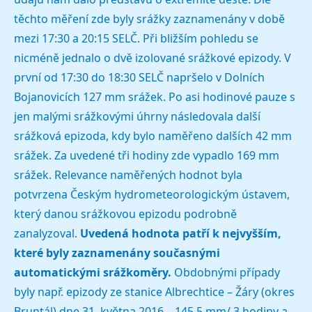
těchto měření zde byly srážky zaznamenány v době
mezi 17:30 a 20:15 SELČ. Při bližším pohledu se
nicméně jednalo o dvě izolované srážkové epizody. V
první od 17:30 do 18:30 SELČ napršelo v Dolních
Bojanovicích 127 mm srážek. Po asi hodinové pauze s
jen malými srážkovými úhrny následovala další
srážková epizoda, kdy bylo naměřeno dalších 42 mm
srážek. Za uvedené tři hodiny zde vypadlo 169 mm
srážek. Relevance naměřených hodnot byla
potvrzena Českým hydrometeorologickým ústavem,
který danou srážkovou epizodu podrobně
zanalyzoval.
Uvedená hodnota patří k nejvyšším,
které byly zaznamenány současnými
automatickými srážkoměry.
Obdobnými případy
byly např. epizody ze stanice Albrechtice – Žáry (okres
Bruntál) dne 31. května 2016 – 145,5 mm/ 3 hodiny a