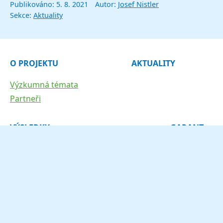
Publikováno:
5. 8. 2021
Autor:
Josef Nistler
Sekce:
Aktuality
O PROJEKTU
AKTUALITY
Výzkumná témata
Partneři
VÝSLEDKY
GARANT
WP 1 - Budoucnost vody
WP 2 - Voda a krajina
WP 3 - Voda pro lidi
WP 4 a WP 5 - Voda a průmysl
WP 6 - Čistější voda
WP 7 - Voda jako prostředí pro život