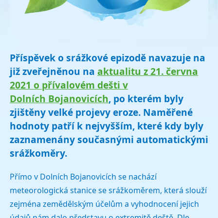
Příspěvek o srážkové epizodě navazuje na
již zveřejněnou na
aktualitu z 21. června
2021 o přívalovém dešti v
Dolních Bojanovicích
, po kterém byly
zjištěny velké projevy eroze. Naměřené
hodnoty patří k nejvyšším, které kdy byly
zaznamenány současnými automatickými
srážkoměry.
Přímo v Dolních Bojanovicích se nachází
meteorologická stanice se srážkoměrem, která slouží
zejména zemědělským účelům a vyhodnocení jejich
údajů nám dalo představu o extremitě deště. Dle